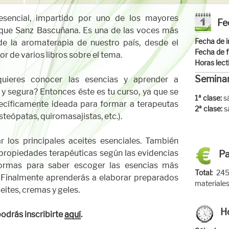
esencial, impartido por uno de los mayores
Fe
rique Sanz Bascuñana. Es una de las voces más
Fecha de i
e la aromaterapia de nuestro país, desde el
Fecha de f
or de varios libros sobre el tema.
Horas lect
Seminar
quieres conocer las esencias y aprender a
a y segura? Entonces éste es tu curso, ya que se
1ª clase:
s
ecíficamente ideada para formar a terapeutas
2ª clase:
s
teópatas, quiromasajistas, etc.).
r los principales aceites esenciales. También
propiedades terapéuticas según las evidencias
P
ormas para saber escoger las esencias más
Total:
245
 Finalmente aprenderás a elaborar preparados
materiales
tes, cremas y geles.
H
podrás inscribirte
aquí
.