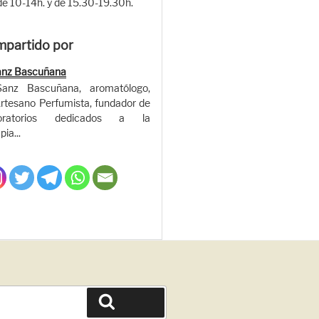
de 10-14h. y de 15.30-19.30h.
mpartido por
anz Bascuñana
Sanz Bascuñana, aromatólogo,
rtesano Perfumista, fundador de
oratorios dedicados a la
ia...
Buscar