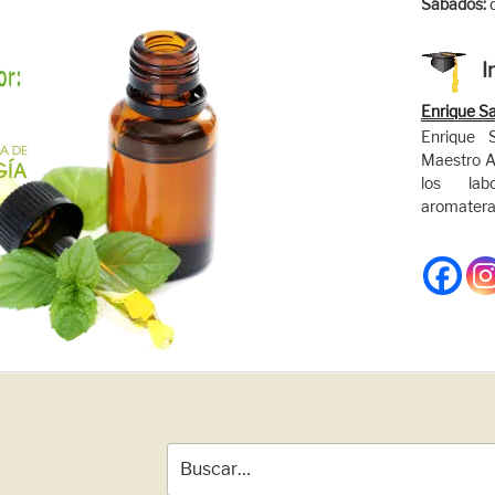
Sábados:
I
Enrique S
Enrique 
Maestro A
los lab
aromaterap
Buscar: