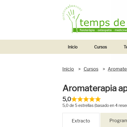
Ir
TEMPS DE 
Tu salud en buenas manos
al
contenido
Inicio
Cursos
T
Inicio
Cursos
Aromater
Aromaterapia ap
5,0
5,0 de 5 estrellas (basado en 4 rese
Progra
Extracto