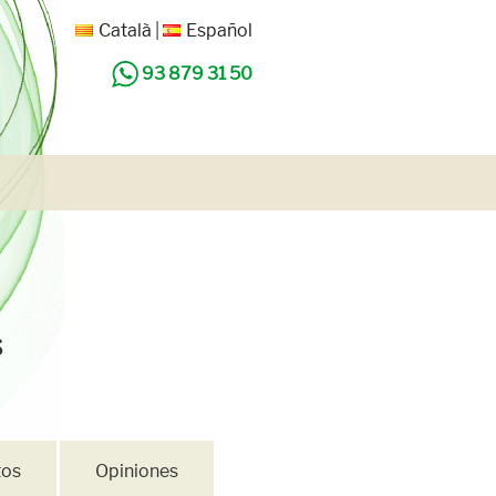
Català
Español
93 879 31 50
s
tos
Opiniones