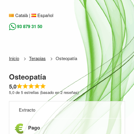
Ir
al
TEMPS DE SALUT
Tu salud en buenas manos
Català
Español
contenido
93 879 31 50
Inicio
Terapias
Osteopatía
Osteopatía
5,0
5,0 de 5 estrellas (basado en 2 reseñas)
Extracto
Pago