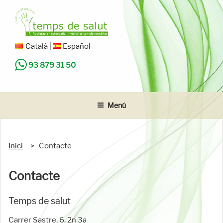
Vés
al
contingut
TEMPS DE SALUT
La teva salut en bones mans
Català
Español
93 879 31 50
Menú
Inici
Contacte
Contacte
Temps de salut
Carrer Sastre, 6, 2n 3a