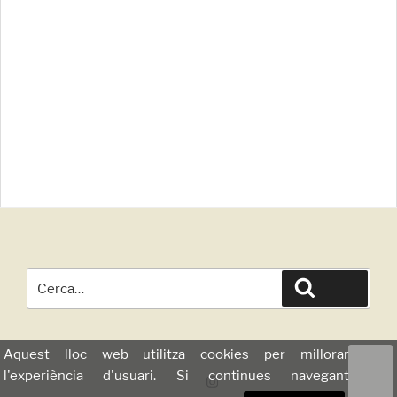
Cerca
Cerca
per:
Aquest lloc web utilitza cookies per millorar
l'experiència d'usuari. Si continues navegant
Instagram