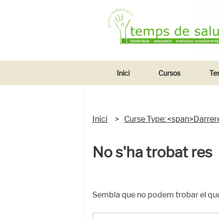
Vés
TEMPS DE 
La teva salut en bones mans
al
contingut
Inici
Cursos
Te
Inici
Curse Type: <span>Darrer
No s'ha trobat res
Sembla que no podem trobar el que 
Cerca