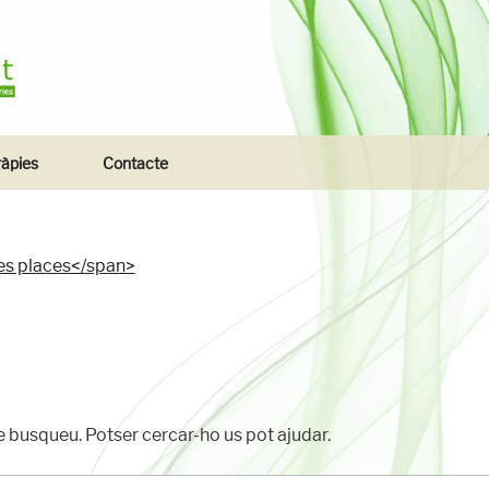
SALUT
ràpies
Contacte
es places</span>
busqueu. Potser cercar-ho us pot ajudar.