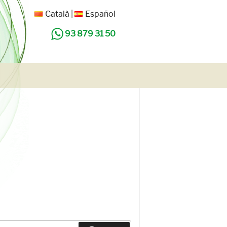
Català
Español
93 879 31 50