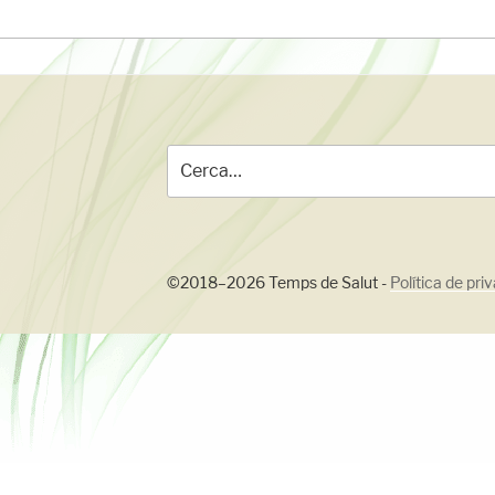
Cerca
per:
©2018–2026 Temps de Salut -
Política de priv